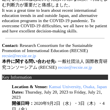
む判断力が重要だと痛感しました。
It was a great time to learn about recent international
education trends in and outside Japan, and alternative
education programs in the COVID-19 pandemic. To
overcome COVID-19 difficulties, we all have to be patient
and have excellent decision-making skills.
Contact:
Research Consortium for the Sustainable
Promotion of International Education (RECSIE)
recsie@recsie.or.jp
本件に関する問い合わせ先:
一般社団法人 国際教育研
究コンソーシアム (RECSIE)
recsie@recsie.or.jp
Key Information
Location & Venue:
Kansai University, Osaka, Japan
Dates:
Thursday, July 20, 2023 ​to Friday, July 21,
2023
開催日時：
2020年9月2日（水）・3日（木）・4
日（金）