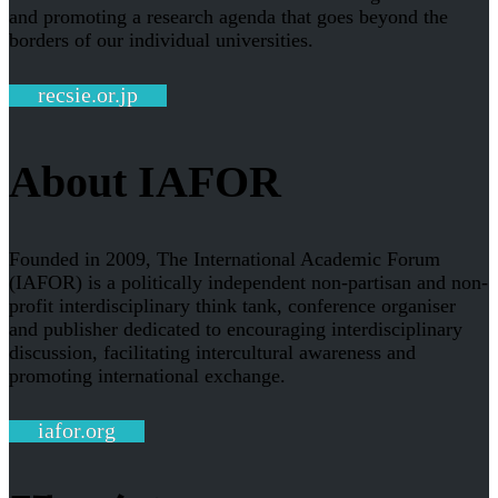
and promoting a research agenda that goes beyond the
borders of our individual universities.
recsie.or.jp
About IAFOR
Founded in 2009, The International Academic Forum
(IAFOR) is a politically independent non-partisan and non-
profit interdisciplinary think tank, conference organiser
and publisher dedicated to encouraging interdisciplinary
discussion, facilitating intercultural awareness and
promoting international exchange.
iafor.org