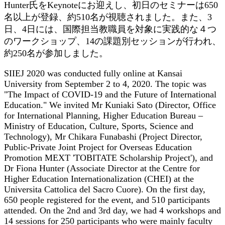
Hunter氏をKeynoteにお迎えし、初日のセミナーは650
名以上が登録、約510名が視聴されました。また、3
日、4日には、国際担当教職員を対象に実践的な４つ
のワークショップ、14の課題別セッションが行われ、
約250名が参加しました。
SIIEJ 2020 was conducted fully online at Kansai
University from September 2 to 4, 2020. The topic was
"The Impact of COVID-19 and the Future of International
Education." We invited Mr Kuniaki Sato (Director, Office
for International Planning, Higher Education Bureau –
Ministry of Education, Culture, Sports, Science and
Technology), Mr Chikara Funabashi (Project Director,
Public-Private Joint Project for Overseas Education
Promotion MEXT 'TOBITATE Scholarship Project'), and
Dr Fiona Hunter (Associate Director at the Centre for
Higher Education Internationalization (CHEI) at the
Universita Cattolica del Sacro Cuore). On the first day,
650 people registered for the event, and 510 participants
attended. On the 2nd and 3rd day, we had 4 workshops and
14 sessions for 250 participants who were mainly faculty