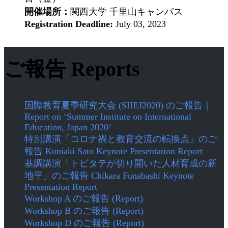
開催場所：
関西大学 千里山キャンパス
Registration Deadline:
July 03, 2023
ご報告 Reports
国際教育夏季研究大会 (SIIEJ2020) のご報告｜
Report on ‘Summer Institute on International
Education, Japan 2020’
特別講演「コロナ禍と教育交流の転換点」のご
報告 Kuniaki Sato Keynote Presentation Report
基調講演「トビタテが切り開いた人材育成の新
地平」のご報告 Chikara Funabashi Keynote
Presentation Report
Workshop A のご報告 (Report)
Workshop B のご報告 (Report)
Workshop D のご報告 (Report)