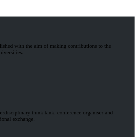
ished with the aim of making contributions to the
iversities.
rdisciplinary think tank, conference organiser and
tional exchange.