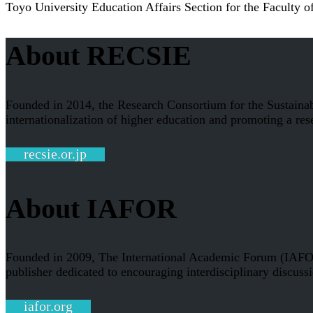
Toyo University Education Affairs Section for the Faculty o
About RECSIE
Founded in 2014, the Research Consortium for the Sustainab
internationalization of higher education and promoting a res
recsie.or.jp
About IAFOR
Founded in 2009, The International Academic Forum (IAFOR) i
publisher dedicated to encouraging interdisciplinary discussi
iafor.org