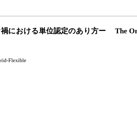
定のあり方ー The Ongoing Issue of
-Flexible