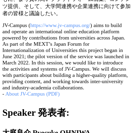
ツ提供、そして、大学間連携や企業連携に向けて参加
者の皆様と議論したい。
JV-Campus (
https://www.jv-campus.org/
) aims to build
and operate an international online education platform
powered by contributions from universities across Japan.
As part of the MEXT’s Japan Forum for
Internationalization of Universities this project began in
June 2021; the pilot version of the service was launched in
March 2022. In this session, we would like to introduce
the activities and systems of JV-Campus. We will discuss
with participants about building a higher-quality platform,
providing content, and working towards inter-university
and industry-academia collaborations.
-
About JV-Campus (PDF)
Speaker 発表者:
大庭良介 Ryosuke OHNIWA