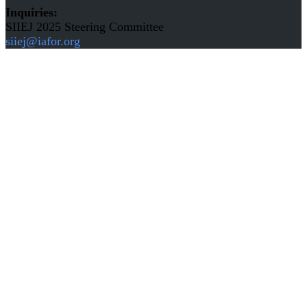
Inquiries:
SIIEJ 2025 Steering Committee
siiej@iafor.org