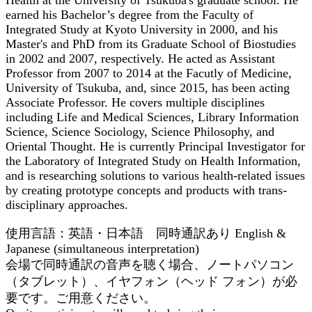
earned his Bachelor’s degree from the Faculty of
Integrated Study at Kyoto University in 2000, and his
Master's and PhD from its Graduate School of Biostudies
in 2002 and 2007, respectively. He acted as Assistant
Professor from 2007 to 2014 at the Facutly of Medicine,
University of Tsukuba, and, since 2015, has been acting
Associate Professor. He covers multiple disciplines
including Life and Medical Sciences, Library Information
Science, Science Sociology, Science Philosophy, and
Oriental Thought. He is currently Principal Investigator for
the Laboratory of Integrated Study on Health Information,
and is researching solutions to various health-related issues
by creating prototype concepts and products with trans-
disciplinary approaches.
使用言語：英語・日本語 同時通訳あり English &
Japanese (simultaneous interpretation)
会場で同時通訳の音声を聴く場合、ノートパソコン
（タブレット）、イヤフォン（ヘッド フォン）が必
要です。ご用意ください。