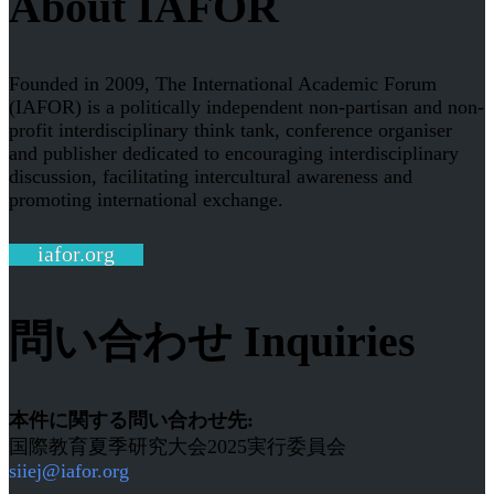
About IAFOR
Founded in 2009, The International Academic Forum
(IAFOR) is a politically independent non-partisan and non-
profit interdisciplinary think tank, conference organiser
and publisher dedicated to encouraging interdisciplinary
discussion, facilitating intercultural awareness and
promoting international exchange.
iafor.org
問い合わせ Inquiries
本件に関する問い合わせ先:
国際教育夏季研究大会2025実行委員会
siiej@iafor.org