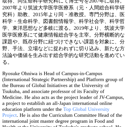
取得、同生命科学研究科にて博士号を2007年に取得。
2007年より筑波大学医学医療系（元・人間総合科学研
究科）助教、2015年より同・准教授。専門分野は、医
科学・生命科学、図書館情報学、科学社会学、科学哲
学、東洋思想など多岐に渡る。2019年より、筑波大学
医学医療系にて健康情報総合学を主宰。分野横断的な
課題や、既存分野に紐づけできない課題を対象に、分
野、手法、立場などに捉われずに切り込み、新たな方
法論や価値を生み出す総合学的な研究活動を進めてい
る。
Ryosuke Ohniwa is Head of Campus-in-Campus
(International Strategic Partnership) and Platform group of
the Bureau of Global Initiatives at the University of
Tsukuba, and associate professor of its Faculty of
Medicine. He also acts as the project leader of JV-Campus,
a project to establish an all-Japan international online
education platform under the
Top Global University
Project
. He is also the Curriculum Committee Head of the
international joint master degree program in Food and
Health at the University of Tsukuba's graduate school. He