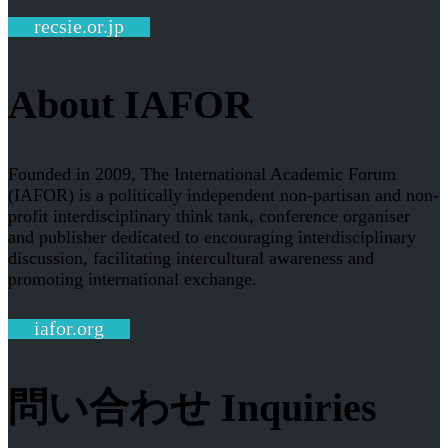
recsie.or.jp
About IAFOR
Founded in 2009, The International Academic Forum
(IAFOR) is a politically independent non-partisan and non-
profit interdisciplinary think tank, conference organiser
and publisher dedicated to encouraging interdisciplinary
discussion, facilitating intercultural awareness and
promoting international exchange.
iafor.org
問い合わせ Inquiries